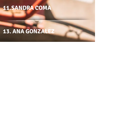
11.SANDRA COMA
13. ANA GONZALEZ
14. SARA VALERO
17. LAIA BALAGUER
19. MONICA RUIZ
ENT. FRAN