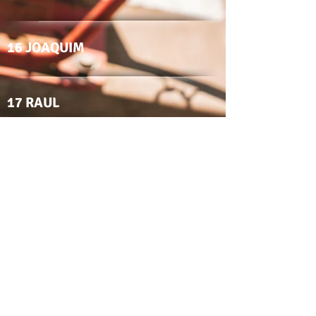
16 JOAQUIM
17 RAUL
20 JAVIER
23 VICTOR
24 SERGI