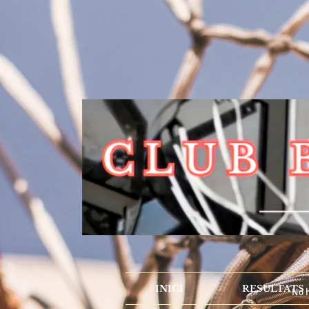
INICI
RESULTATS
No h