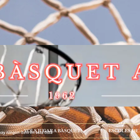
VOLS JUGAR A BÀSQUET?
ESCOLES DE
ay ningún ítem en esta lista